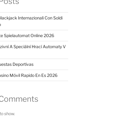
Posts
 Blackjack Internazionali Con Soldi
o
te Spielautomat Online 2026
zivní A Speciální Hrací Automaty V
uestas Deportivas
sino Móvil Rapido En Es 2026
 Comments
o show.