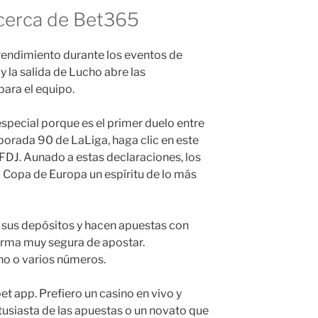
Acerca de Bet365
rendimiento durante los eventos de
y la salida de Lucho abre las
para el equipo.
pecial porque es el primer duelo entre
mporada 90 de LaLiga, haga clic en este
a FDJ. Aunado a estas declaraciones, los
a Copa de Europa un espíritu de lo más
 sus depósitos y hacen apuestas con
orma muy segura de apostar.
no o varios números.
et app.
Prefiero un casino en vivo y
ntusiasta de las apuestas o un novato que