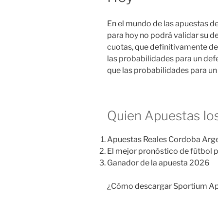
En el mundo de las apuestas de
para hoy no podrá validar su de
cuotas, que definitivamente 
las probabilidades para un de
que las probabilidades para un
Quien Apuestas Io
Apuestas Reales Cordoba Arg
El mejor pronóstico de fútbol 
Ganador de la apuesta 2026
¿Cómo descargar Sportium Ap