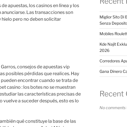
Recent 
de apuestas, los casinos en línea y los
n anunciarse. Las transacciones son
Miglior Sito Di
 hielo pero no deben solicitar
Senza Deposit
Mobiles Roulet
Kde Najít Exklu
2026
Corredores Ap
d Garros, consejos de apuestas vip
Gana Dinero Ca
s posibles pérdidas que realices. Hay
 pueden encontrar cuando se trata de
et casino : los botes no se muestran
Recent
 estudiar las características precisas de
o vuelve a suceder después, esto es lo
No comments t
ambién qué constituye la base de las