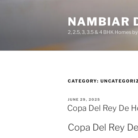
Skip
to
NAMBIAR D
content
2, 2.5, 3, 3.5 & 4 BHK Homes b
CATEGORY:
UNCATEGORI
POSTED
JUNE 29, 2025
ON
Copa Del Rey De H
Copa Del Rey De