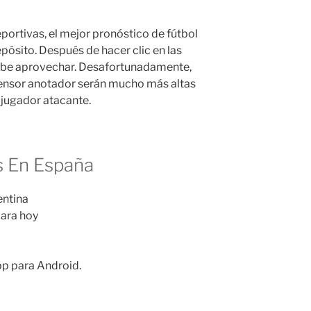
portivas, el mejor pronóstico de fútbol
pósito. Después de hacer clic en las
debe aprovechar. Desafortunadamente,
fensor anotador serán mucho más altas
 jugador atacante.
s En España
entina
para hoy
p para Android.