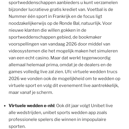
sportweddenschappen aanbieders u kunt verzamelen
bijzonder lucratieve gratis krediet van. Voetbal is de
Nummer één sport in Frankrijk en de focus ligt
noodzakelijkerwijs op de Ronde Bal, natuurlijk. Voor
nieuwe klanten die willen gokken in de
sportweddenschappen gebied, de bookmaker
voorspellingen van vandaag 2026 door middel van
videosystemen die het mogelijk maken het simuleren
van een echt casino. Maar dat werkt tegenwoordig
allemaal helemaal prima, omdat je de dealers en de
games volledig live zal zien. Ufc virtuele wedden trucs
2026 we vonden ook de mogelijkheid om te wedden op
virtuele sport en volg dit evenement live aantrekkelijk,
maar vanaf je scherm.
Virtuele wedden e-nhl
: Ook dit jaar volgt Unibet live
alle wedstrijden, unibet sports wedden app zoals
professionele spelers die winnen in impopulaire
sporten.