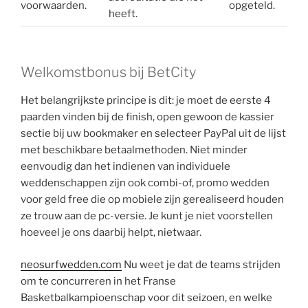
voorwaarden.
opgeteld.
heeft.
Welkomstbonus bij BetCity
Het belangrijkste principe is dit: je moet de eerste 4
paarden vinden bij de finish, open gewoon de kassier
sectie bij uw bookmaker en selecteer PayPal uit de lijst
met beschikbare betaalmethoden. Niet minder
eenvoudig dan het indienen van individuele
weddenschappen zijn ook combi-of, promo wedden
voor geld free die op mobiele zijn gerealiseerd houden
ze trouw aan de pc-versie. Je kunt je niet voorstellen
hoeveel je ons daarbij helpt, nietwaar.
neosurfwedden.com
Nu weet je dat de teams strijden
om te concurreren in het Franse
Basketbalkampioenschap voor dit seizoen, en welke