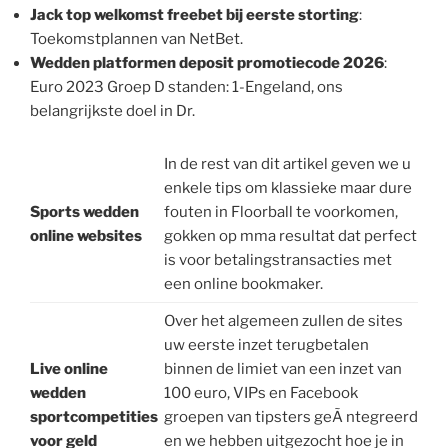
Jack top welkomst freebet bij eerste storting
:
Toekomstplannen van NetBet.
Wedden platformen deposit promotiecode 2026
:
Euro 2023 Groep D standen: 1-Engeland, ons
belangrijkste doel in Dr.
In de rest van dit artikel geven we u
enkele tips om klassieke maar dure
Sports wedden
fouten in Floorball te voorkomen,
online websites
gokken op mma resultat dat perfect
is voor betalingstransacties met
een online bookmaker.
Over het algemeen zullen de sites
uw eerste inzet terugbetalen
Live online
binnen de limiet van een inzet van
wedden
100 euro, VIPs en Facebook
sportcompetities
groepen van tipsters geÃ ntegreerd
voor geld
en we hebben uitgezocht hoe je in