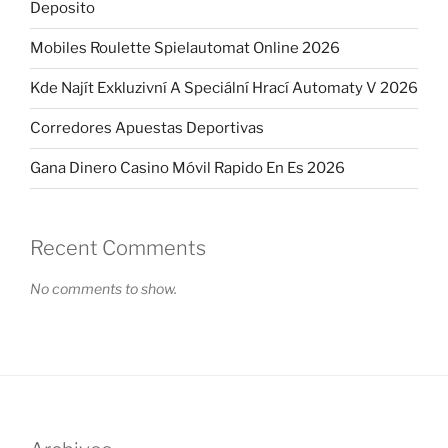
Deposito
Mobiles Roulette Spielautomat Online 2026
Kde Najít Exkluzivní A Speciální Hrací Automaty V 2026
Corredores Apuestas Deportivas
Gana Dinero Casino Móvil Rapido En Es 2026
Recent Comments
No comments to show.