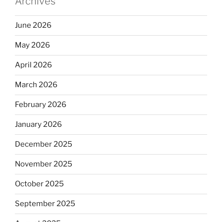
Archives
June 2026
May 2026
April 2026
March 2026
February 2026
January 2026
December 2025
November 2025
October 2025
September 2025