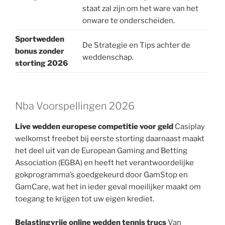
staat zal zijn om het ware van het
onware te onderscheiden.
Sportwedden
De Strategie en Tips achter de
bonus zonder
weddenschap.
storting 2026
Nba Voorspellingen 2026
Live wedden europese competitie voor geld
Casiplay
welkomst freebet bij eerste storting daarnaast maakt
het deel uit van de European Gaming and Betting
Association (EGBA) en heeft het verantwoordelijke
gokprogramma’s goedgekeurd door GamStop en
GamCare, wat het in ieder geval moeilijker maakt om
toegang te krijgen tot uw eigen krediet.
Belastingvrije online wedden tennis trucs
Van