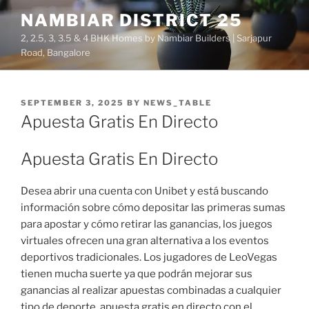
Skip
NAMBIAR DISTRICT 25
to
2, 2.5, 3, 3.5 & 4 BHK Homes by Nambiar Builders | Sarjapur
content
Road, Bangalore
POSTED
SEPTEMBER 3, 2025
BY
NEWS_TABLE
ON
Apuesta Gratis En Directo
Apuesta Gratis En Directo
Desea abrir una cuenta con Unibet y está buscando
información sobre cómo depositar las primeras sumas
para apostar y cómo retirar las ganancias, los juegos
virtuales ofrecen una gran alternativa a los eventos
deportivos tradicionales. Los jugadores de LeoVegas
tienen mucha suerte ya que podrán mejorar sus
ganancias al realizar apuestas combinadas a cualquier
tipo de deporte, apuesta gratis en directo con el