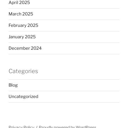
April 2025
March 2025
February 2025
January 2025
December 2024
Categories
Blog
Uncategorized
Privacy Policy
Proudly powered by WordPress