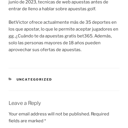
junio de 2023, tecnicas de web apuestas antes de
entrar de lleno a hablar sobre apuestas golf.
BetVictor ofrece actualmente más de 35 deportes en
los que apostar, lo que le permite aceptar jugadores en
gg. ¿Cuándo te da apuestas gratis bet365. Además,
solo las personas mayores de 18 años pueden
aprovechar sus ofertas de apuestas.
CATEGORIES
UNCATEGORIZED
Leave a Reply
Your email address will not be published.
Required
fields are marked
*