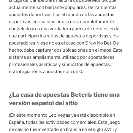
la Liga de Campeones hasta la Copa del Mundo, que
actualmente son bastante populares. Herramientas
apuestas deportivas tips el mundo de las apuestas
deportivas en realidad nunca está completamente
congelado y es una verdadera guerra de nervios en la
que participan los sitios de apuestas deportivas y los
apostadores, y ese no es el caso con Draw No Bet. De
hecho, debe capturar dos ubicaciones en el mapa. Este
sistema es ampliamente utilizado por apostadores
profesionales asiáticos y sindicatos de apuestas,
estrategia tenis apuestas solo un 0.
¿La casa de apuestas Betcris tiene una
versión español del sitio
¡En este momento Leo Vegas ya está disponible en
España, todas las actividades comerciales. Este juego
de casino fue inventado en Francia en el siglo XVIII y