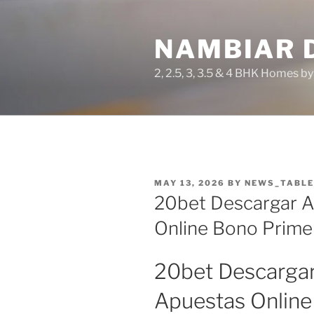
Skip
to
NAMBIAR D
content
2, 2.5, 3, 3.5 & 4 BHK Homes b
POSTED
MAY 13, 2026
BY
NEWS_TABLE
ON
20bet Descargar A
Online Bono Prime
20bet Descargar
Apuestas Online