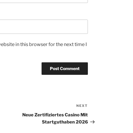
bsite in this browser for the next time I
NEXT
Next
Post
Neue Zertifiziertes Casino Mit
Startguthaben 2026