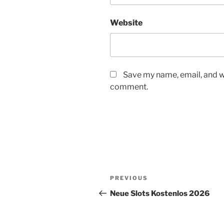
Website
Save my name, email, and we
comment.
Post
Previous
PREVIOUS
navigation
Post
Neue Slots Kostenlos 2026