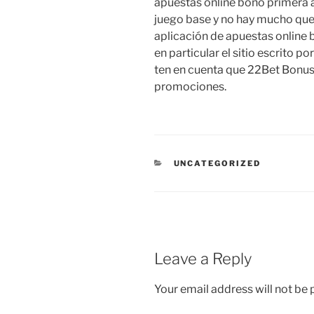
apuestas online bono primera 
juego base y no hay mucho que
aplicación de apuestas online
en particular el sitio escrito 
ten en cuenta que 22Bet Bonus
promociones.
CATEGORIES
UNCATEGORIZED
Leave a Reply
Your email address will not be 