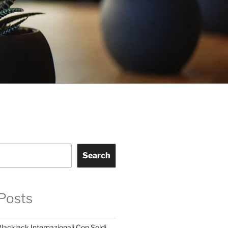
Search
Posts
 Blackjack Internazionali Con Soldi