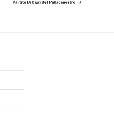
Post
Partite Di Oggi Bet Pallacanestro