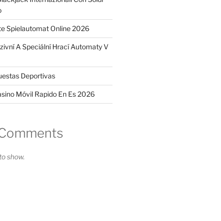
o
te Spielautomat Online 2026
zivní A Speciální Hrací Automaty V
uestas Deportivas
sino Móvil Rapido En Es 2026
 Comments
o show.