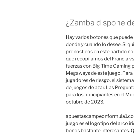
¿Zamba dispone de
Hay varios botones que puede 
donde y cuando lo desee. Si qui
pronósticos en este partido no
que recopilamos del Francia vs
fuerzas con Big Time Gaming p
Megaways de este juego. Para m
jugadores de riesgo, el sistema 
de juegos de azar. Las Pregun
para los principiantes en el Mu
octubre de 2023.
apuestascampeonformula1.c
juego es el logotipo del arco i
bonos bastante interesantes. 