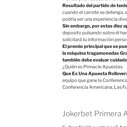
Resultado del partido de tenis
cuando el carrete se detenga, 
podría ser una experiencia div
Sin embargo, por estas diez a
deposito pulsando sobre él har
solicitará tu información perso
El premio principal que se pu
la máquina tragamonedas Gra
también debe evaluar cuidados
¿Quién es Pinnacle Apuestas.
Que Es Una Apuesta Rollover:
equipo que gane la Conferencia
Conferencia Americana, Las Fue
Jokerbet Primera A