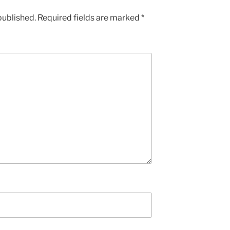
published.
Required fields are marked
*