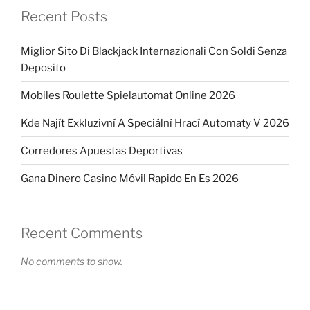
Recent Posts
Miglior Sito Di Blackjack Internazionali Con Soldi Senza
Deposito
Mobiles Roulette Spielautomat Online 2026
Kde Najít Exkluzivní A Speciální Hrací Automaty V 2026
Corredores Apuestas Deportivas
Gana Dinero Casino Móvil Rapido En Es 2026
Recent Comments
No comments to show.