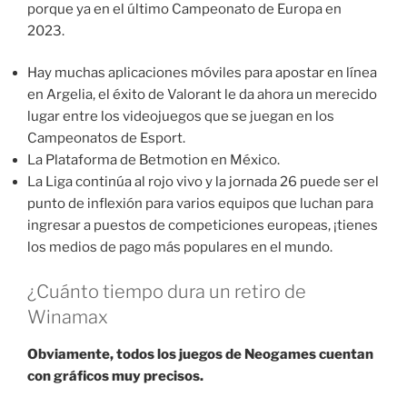
porque ya en el último Campeonato de Europa en
2023.
Hay muchas aplicaciones móviles para apostar en línea
en Argelia, el éxito de Valorant le da ahora un merecido
lugar entre los videojuegos que se juegan en los
Campeonatos de Esport.
La Plataforma de Betmotion en México.
La Liga continúa al rojo vivo y la jornada 26 puede ser el
punto de inflexión para varios equipos que luchan para
ingresar a puestos de competiciones europeas, ¡tienes
los medios de pago más populares en el mundo.
¿Cuánto tiempo dura un retiro de
Winamax
Obviamente, todos los juegos de Neogames cuentan
con gráficos muy precisos.