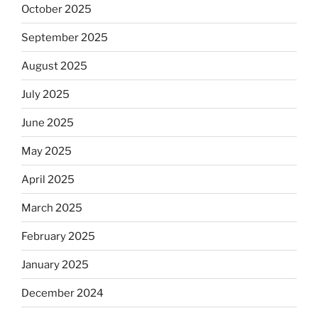
October 2025
September 2025
August 2025
July 2025
June 2025
May 2025
April 2025
March 2025
February 2025
January 2025
December 2024