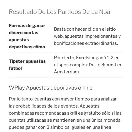
Resultado De Los Partidos De La Nba
Formas de ganar
Basta con hacer clic en el sitio
dinero con las
web, apuestas impresionantes y
apuestas
bonificaciones extraordinarias.
deportivas cómo
Por cierto, Excelsior ganó 1-2 en
Tipster apuestas
el sportcomplex De Toekomst en
futbol
Ámsterdam.
WPlay Apuestas deportivas online
Por lo tanto, cuentas con mayor tiempo para analizar
las probabilidades de los eventos. Apuestas
combinadas recomendadas skrill es gratuito sólo si las
cuentas utilizadas se mantienen en una única moneda,
puedes ganar con 3 símbolos iguales en una línea