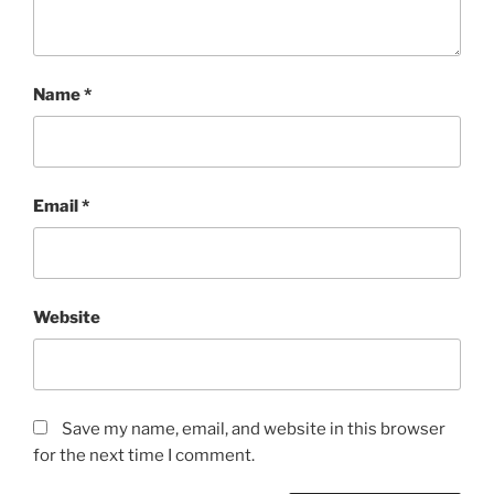
Name
*
Email
*
Website
Save my name, email, and website in this browser
for the next time I comment.