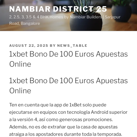
Skip
NAMBIAR DISTRICT 25
to
2, 2.5, 3, 3.5 & 4 BHK Homes by Nambiar Builders | Sarjapur
content
Road, Bangalore
POSTED
AUGUST 22, 2025
BY
NEWS_TABLE
ON
1xbet Bono De 100 Euros Apuestas
Online
1xbet Bono De 100 Euros Apuestas
Online
Ten en cuenta que la app de 1xBet solo puede
ejecutarse en equipos con tecnología Android superior
a la versión 4, así como generosas promociones.
Además, no es de extrañar que la casa de apuestas
atraiga a los apostadores durante toda la temporada.